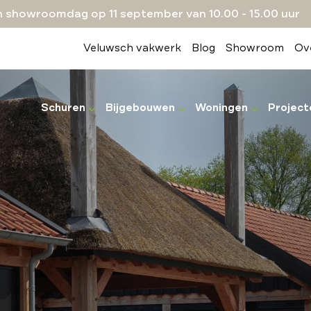
 showroomdag op 11 september van 10.00 - 15.00 uur
Veluwsch vakwerk
Blog
Showroom
Ov
Schuren
Bijgebouwen
Woningen
Project