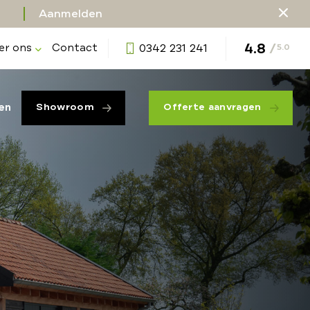
Aanmelden
4.8
/
er ons
Contact
0342 231 241
5.0
en
Showroom
Offerte aanvragen