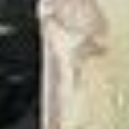
Keurhorst Houtbouw
Zwolleweg 15, 3771 NR Barneveld
0342 231 241
info@keurhorsthoutbouw.nl