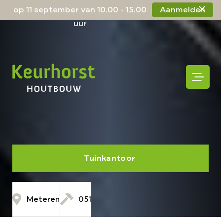
op 11 september van 10.00 - 15.00
Aanmelden
uur
Tuinkantoor
Meteren
051