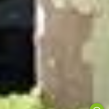
Showroom bezoeken?
Plan een afspraak in.
Buitenverblijven
Schuren
Disclaimer
Algemene voorwaarden
Privacy Policy
© 2026 Keurhorst Houtbouw