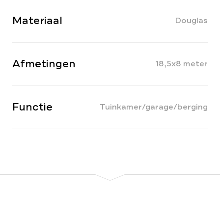
Materiaal
Douglas
Afmetingen
18,5x8 meter
Functie
Tuinkamer/garage/berging