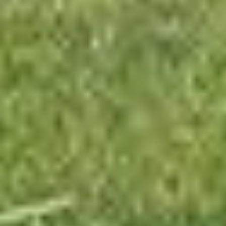
Keurhorst Houtbouw
Zwolleweg 15, 3771 NR Barneveld
0342 231 241
info@keurhorsthoutbouw.nl