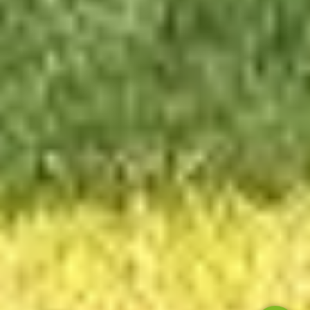
Showroom bezoeken?
Plan een afspraak in.
Buitenverblijven
Schuren
Disclaimer
Algemene voorwaarden
Privacy Policy