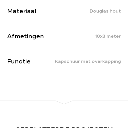
Materiaal
Douglas hout
Afmetingen
10x3 meter
Functie
Kapschuur met overkapping