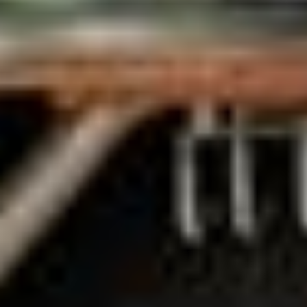
Keurhorst Houtbouw
Zwolleweg 15, 3771 NR Barneveld
0342 231 241
info@keurhorsthoutbouw.nl