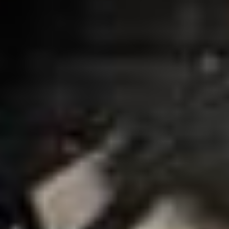
Showroom bezoeken?
Plan een afspraak in.
Buitenverblijven
Schuren
Disclaimer
Algemene voorwaarden
Privacy Policy