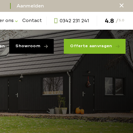
Aanmelden
4.8
/
er ons
Contact
0342 231 241
5.0
en
Showroom
Offerte aanvragen