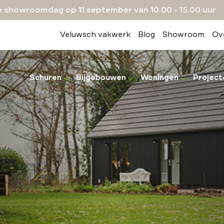
 showroomdag op 11 september van 10.00 - 15.00 uur
Veluwsch vakwerk
Blog
Showroom
Ov
Schuren
Bijgebouwen
Woningen
Project