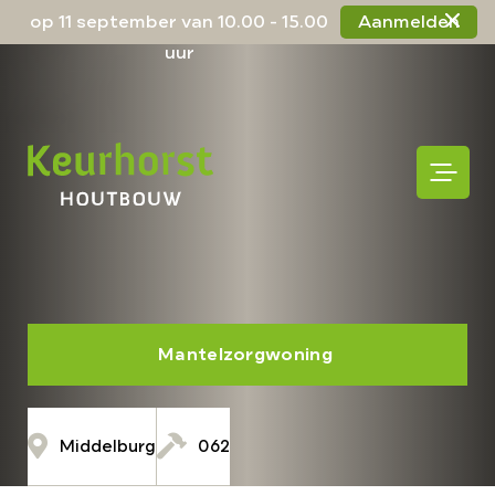
op 11 september van 10.00 - 15.00
Aanmelden
uur
Mantelzorgwoning
Middelburg
062