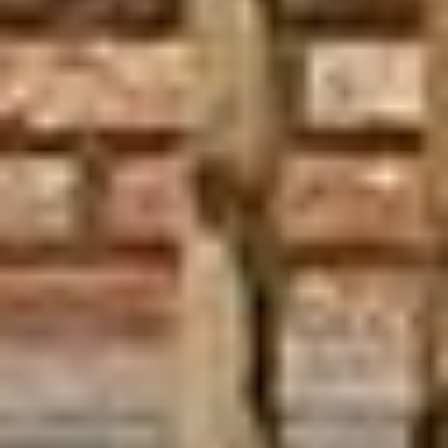
Keurhorst Houtbouw
Zwolleweg 15, 3771 NR Barneveld
0342 231 241
info@keurhorsthoutbouw.nl
Showroom bezoeken?
Plan een afspraak in.