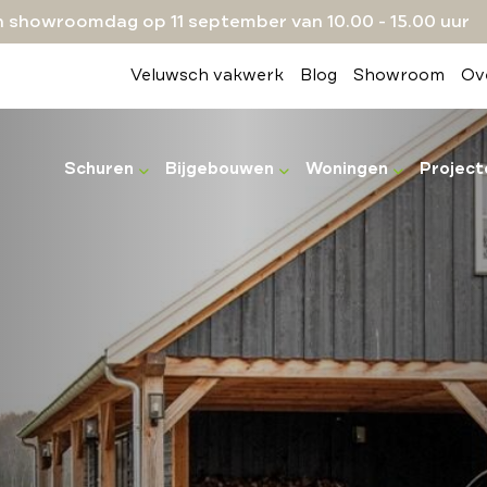
 showroomdag op 11 september van 10.00 - 15.00 uur
Veluwsch vakwerk
Blog
Showroom
Ov
Schuren
Bijgebouwen
Woningen
Project