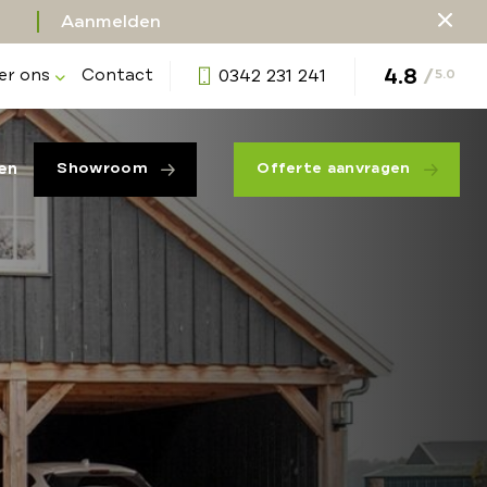
Aanmelden
4.8
/
er ons
Contact
0342 231 241
5.0
en
Showroom
Offerte aanvragen