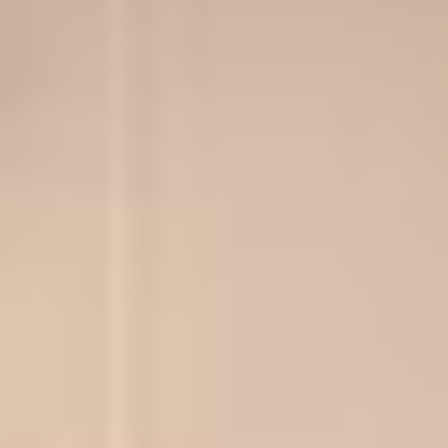
Keurhorst Houtbouw
Zwolleweg 15, 3771 NR Barneveld
0342 231 241
info@keurhorsthoutbouw.nl