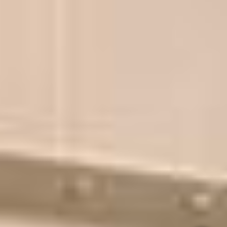
Showroom bezoeken?
Plan een afspraak in.
Buitenverblijven
Schuren
Disclaimer
Algemene voorwaarden
Privacy Policy