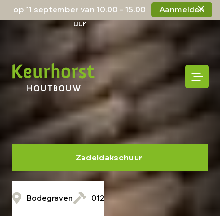
op 11 september van 10.00 - 15.00
Aanmelden
uur
Zadeldakschuur
Bodegraven
012