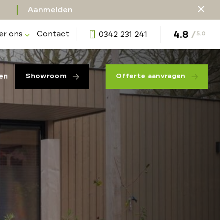
Aanmelden
4.8
/
er ons
Contact
0342 231 241
5.0
en
Showroom
Offerte aanvragen