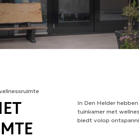
ellnessruimte
MET
In Den Helder hebben
tuinkamer met wellne
biedt volop ontspannin
IMTE