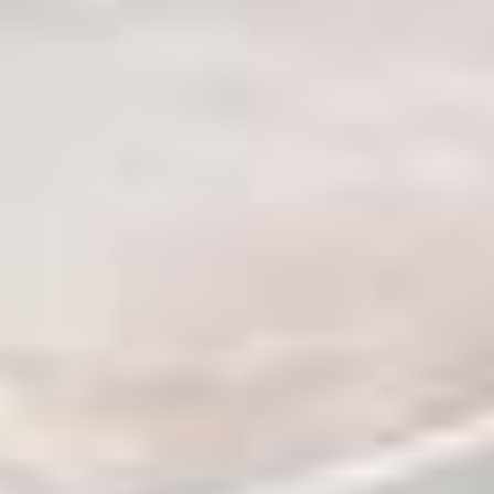
0342 231 241
info@keurhorsthoutbouw.nl
Showroom bezoeken?
Plan een afspraak in.
Buitenverblijven