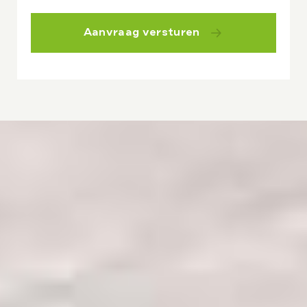
Aanvraag versturen
Keurhorst Houtbouw
Zwolleweg 15, 3771 NR Barneveld