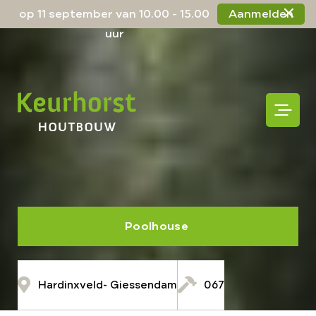
op 11 september van 10.00 - 15.00
Aanmelden
uur
Poolhouse
Hardinxveld- Giessendam
067