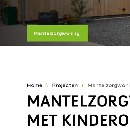
Mantelzorgwoning
Home
Projecten
Mantelzorgwoni
MANTELZOR
MET KINDER