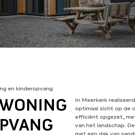
ng en kinderopvang
GWONING
In Meerkerk realisee
optimaal zicht op de o
efficiënt opgezet, me
OPVANG
van het landschap. De 
met een dak van sand