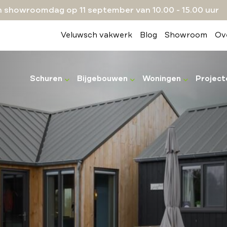
 showroomdag op 11 september van 10.00 - 15.00 uur
Veluwsch vakwerk
Blog
Showroom
Ov
Schuren
Bijgebouwen
Woningen
Project