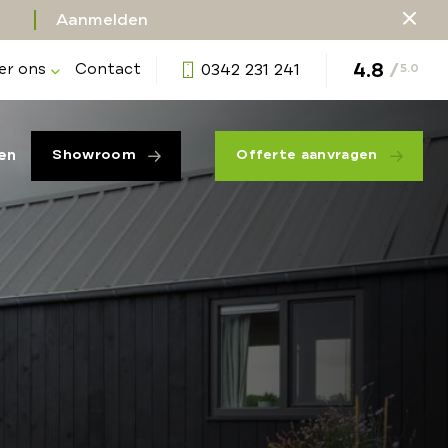
Aanmelden
4.8
/
er ons
Contact
0342 231 241
5.0
en
Showroom
Offerte aanvragen