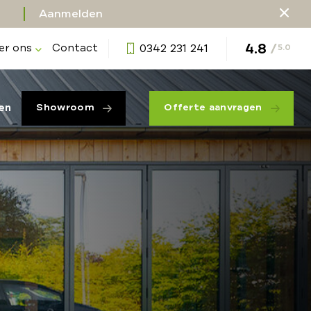
Aanmelden
4.8
/
er ons
Contact
0342 231 241
5.0
en
Showroom
Offerte aanvragen