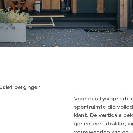
usief bergingen
E
Voor een fysiopraktij
sportruimte die volle
klant. De verticale b
geheel een strakke, ei
vouwwanden kan de ru