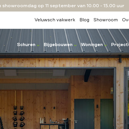
 showroomdag op 11 september van 10.00 - 15.00 uur
Veluwsch vakwerk
Blog
Showroom
Ov
Schuren
Bijgebouwen
Woningen
Project