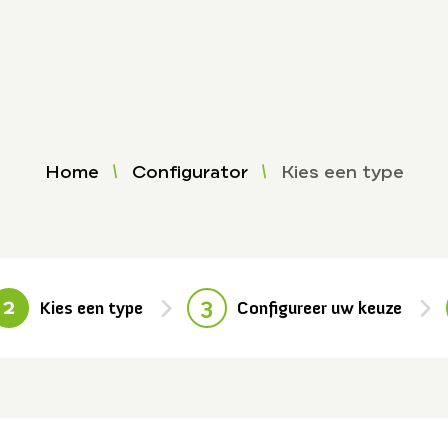
Home
Configurator
Kies een type
2
3
Kies een type
Configureer uw keuze