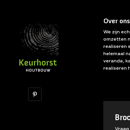
Over ons
We zijn ec
omzetten n
realiseren
helemaal n
veranda, k
realiseren 
Bro
Vraag 