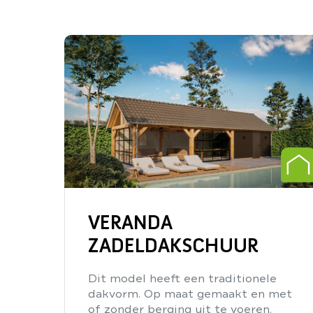
VERANDA
ZADELDAKSCHUUR
Dit model heeft een traditionele
dakvorm. Op maat gemaakt en met
of zonder berging uit te voeren.