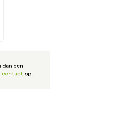
g dan een
m
contact
op.